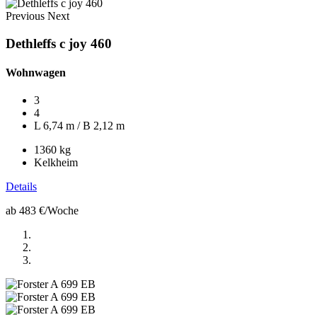
Previous
Next
Dethleffs c joy 460
Wohnwagen
3
4
L 6,74 m / B 2,12 m
1360 kg
Kelkheim
Details
ab 483 €
/Woche