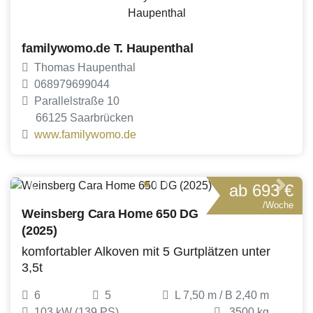
familywomo.de T. Haupenthal
Thomas Haupenthal
068979699044
Parallelstraße 10
66125 Saarbrücken
www.familywomo.de
ab 693 €
Previous
Next
/Woche
Weinsberg Cara Home 650 DG
(2025)
komfortabler Alkoven mit 5 Gurtplätzen unter
3,5t
6
5
L 7,50 m / B 2,40 m
103 kW (139 PS)
3500 kg