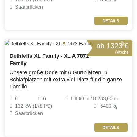
Saarbrücken
DETAILS
ab 1323 €
Previous
Next
/Woche
Dethleffs XL Family - XL A 7872
Family
Unsere große Dorie mit 6 Gurtplätzen, 6
Schlafplätzen mit extra viel Platz für die ganze
Familie!
6
6
L 8,60 m / B 233,00 m
132 kW (178 PS)
5400 kg
Saarbrücken
DETAILS